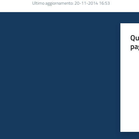
Ultimo aggiornamento
:
20-11-2014 16:53
Qu
pa
Valut