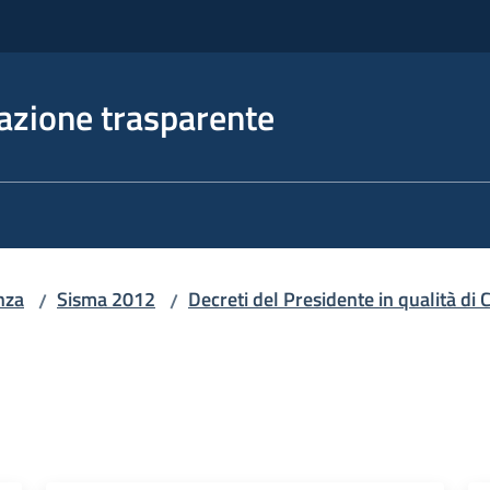
azione trasparente
nza
Sisma 2012
Decreti del Presidente in qualità d
/
/