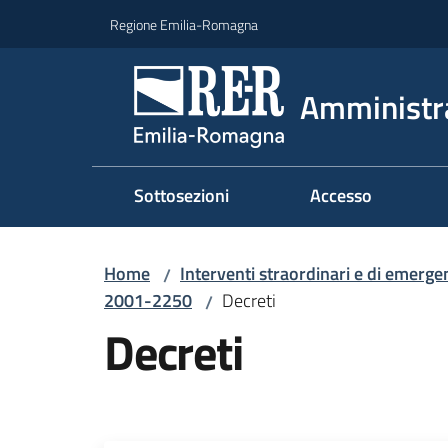
Vai al contenuto
Vai alla navigazione
Vai al footer
Regione Emilia-Romagna
Amministr
Sottosezioni
Accesso
Home
Interventi straordinari e di emerge
/
2001-2250
Decreti
/
Decreti