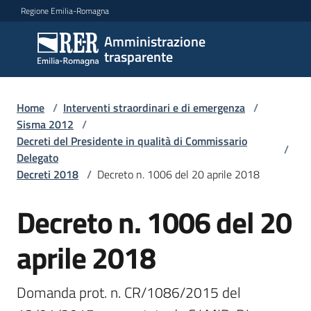
Vai al contenuto
Vai alla navigazione
Vai al footer
Regione Emilia-Romagna
Amministrazione
Amministrazione
trasparente
trasparente
Home
/
Interventi straordinari e di emergenza
/
Sottosezioni
Sisma 2012
/
Decreti del Presidente in qualità di Commissario
/
Delegato
Decreti 2018
/
Decreto n. 1006 del 20 aprile 2018
Accesso
Decreto n. 1006 del 20
aprile 2018
Domanda prot. n. CR/1086/2015 del 