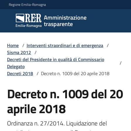
Vai al contenuto
Vai alla navigazione
Vai al footer
Regione Emilia-Romagna
Amministrazione
Amministrazione
trasparente
trasparente
Home
/
Interventi straordinari e di emergenza
/
Sottosezioni
Sisma 2012
/
Decreti del Presidente in qualità di Commissario
/
Delegato
Decreti 2018
/
Decreto n. 1009 del 20 aprile 2018
Accesso
Decreto n. 1009 del 20
aprile 2018
Ordinanza n. 27/2014. Liquidazione del 