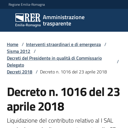
Vai al contenuto
Vai alla navigazione
Vai al footer
Regione Emilia-Romagna
Amministrazione
Amministrazione
trasparente
trasparente
Home
/
Interventi straordinari e di emergenza
/
Sottosezioni
Sisma 2012
/
Decreti del Presidente in qualità di Commissario
/
Delegato
Decreti 2018
/
Decreto n. 1016 del 23 aprile 2018
Accesso
Decreto n. 1016 del 23
aprile 2018
Liquidazione del contributo relativo al I SAL 