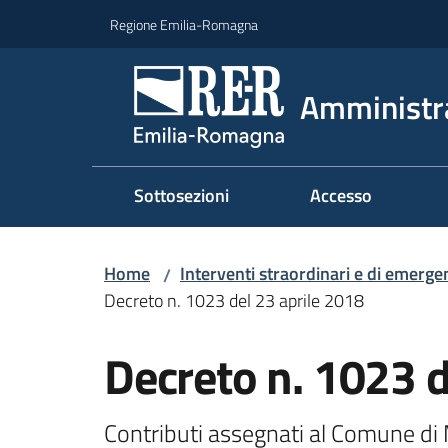
Vai al contenuto
Vai alla navigazione
Vai al footer
Regione Emilia-Romagna
Amministr
Sottosezioni
Accesso
Home
Interventi straordinari e di emerge
/
Decreto n. 1023 del 23 aprile 2018
Decreto n. 1023 d
Contributi assegnati al Comune di 