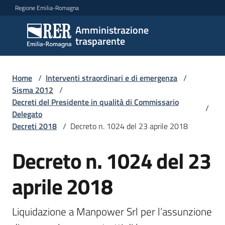
Vai al contenuto
Vai alla navigazione
Vai al footer
Regione Emilia-Romagna
Amministrazione
Amministrazione
trasparente
trasparente
Home
/
Interventi straordinari e di emergenza
/
Sottosezioni
Sisma 2012
/
Decreti del Presidente in qualità di Commissario
/
Delegato
Decreti 2018
/
Decreto n. 1024 del 23 aprile 2018
Accesso
Decreto n. 1024 del 23
aprile 2018
Liquidazione a Manpower Srl per l’assunzione 