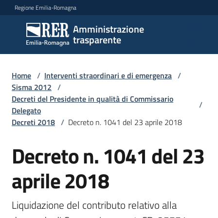
Vai al contenuto
Vai alla navigazione
Vai al footer
Regione Emilia-Romagna
Amministrazione
Amministrazione
trasparente
trasparente
Home
/
Interventi straordinari e di emergenza
/
Sottosezioni
Sisma 2012
/
Decreti del Presidente in qualità di Commissario
/
Delegato
Decreti 2018
/
Decreto n. 1041 del 23 aprile 2018
Accesso
Decreto n. 1041 del 23
aprile 2018
Liquidazione del contributo relativo alla 