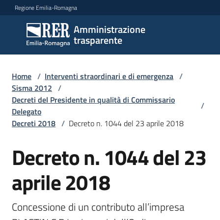
Vai al contenuto
Vai alla navigazione
Vai al footer
Regione Emilia-Romagna
Amministrazione
Amministrazione
trasparente
trasparente
Home
/
Interventi straordinari e di emergenza
/
Sottosezioni
Sisma 2012
/
Decreti del Presidente in qualità di Commissario
/
Delegato
Decreti 2018
/
Decreto n. 1044 del 23 aprile 2018
Accesso
Decreto n. 1044 del 23
aprile 2018
Concessione di un contributo all’impresa 