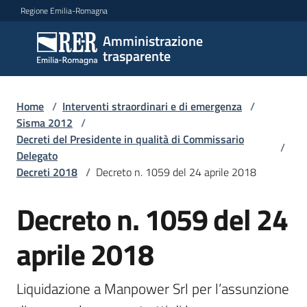
Vai al contenuto
Vai alla navigazione
Vai al footer
Regione Emilia-Romagna
Amministrazione
Amministrazione
trasparente
trasparente
Home
/
Interventi straordinari e di emergenza
/
Sottosezioni
Sisma 2012
/
Decreti del Presidente in qualità di Commissario
/
Delegato
Decreti 2018
/
Decreto n. 1059 del 24 aprile 2018
Accesso
Decreto n. 1059 del 24
aprile 2018
Liquidazione a Manpower Srl per l’assunzione 