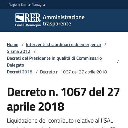
Vai al contenuto
Vai alla navigazione
Vai al footer
Regione Emilia-Romagna
Amministrazione
Amministrazione
trasparente
trasparente
Home
/
Interventi straordinari e di emergenza
/
Sottosezioni
Sisma 2012
/
Decreti del Presidente in qualità di Commissario
/
Delegato
Decreti 2018
/
Decreto n. 1067 del 27 aprile 2018
Accesso
Decreto n. 1067 del 27
aprile 2018
Liquidazione del contributo relativo al I SAL 