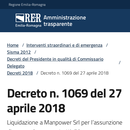
Vai al contenuto
Vai alla navigazione
Vai al footer
Regione Emilia-Romagna
Amministrazione
Amministrazione
trasparente
trasparente
Home
/
Interventi straordinari e di emergenza
/
Sottosezioni
Sisma 2012
/
Decreti del Presidente in qualità di Commissario
/
Delegato
Decreti 2018
/
Decreto n. 1069 del 27 aprile 2018
Accesso
Decreto n. 1069 del 27
aprile 2018
Liquidazione a Manpower Srl per l’assunzione 