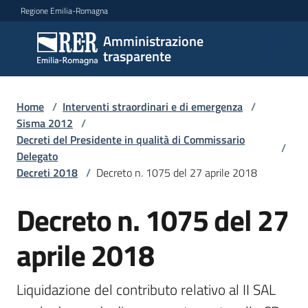
Vai al contenuto
Vai alla navigazione
Vai al footer
Regione Emilia-Romagna
Amministrazione
Amministrazione
trasparente
trasparente
Home
/
Interventi straordinari e di emergenza
/
Sottosezioni
Sisma 2012
/
Decreti del Presidente in qualità di Commissario
/
Delegato
Decreti 2018
/
Decreto n. 1075 del 27 aprile 2018
Accesso
Decreto n. 1075 del 27
aprile 2018
Liquidazione del contributo relativo al II SAL 