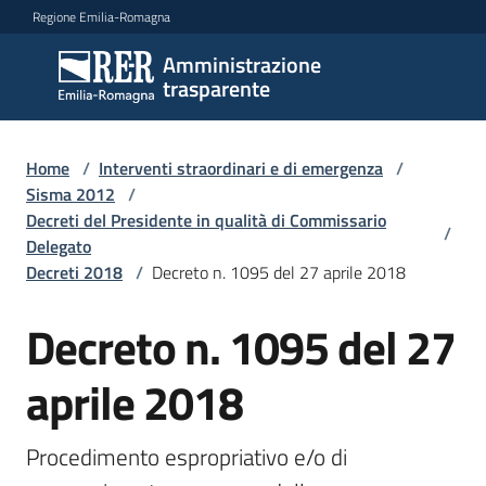
Vai al contenuto
Vai alla navigazione
Vai al footer
Regione Emilia-Romagna
Amministrazione
Amministrazione
trasparente
trasparente
Home
/
Interventi straordinari e di emergenza
/
Sottosezioni
Sisma 2012
/
Decreti del Presidente in qualità di Commissario
/
Delegato
Decreti 2018
/
Decreto n. 1095 del 27 aprile 2018
Accesso
Decreto n. 1095 del 27
aprile 2018
Procedimento espropriativo e/o di 