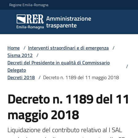
Vai al contenuto
Vai alla navigazione
Vai al footer
Regione Emilia-Romagna
Amministrazione
Amministrazione
trasparente
trasparente
Home
/
Interventi straordinari e di emergenza
/
Sottosezioni
Sisma 2012
/
Decreti del Presidente in qualità di Commissario
/
Delegato
Decreti 2018
/
Decreto n. 1189 del 11 maggio 2018
Accesso
Decreto n. 1189 del 11
maggio 2018
Liquidazione del contributo relativo al I SAL 