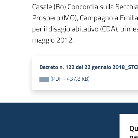
Casale (Bo) Concordia sulla Secchi
Prospero (MO), Campagnola Emilia (R
per il disagio abitativo (CDA), trim
maggio 2012.
Decreto n. 122 del 22 gennaio 2018_STC
(
PDF
-
437,8 KB
)
Qu
pa