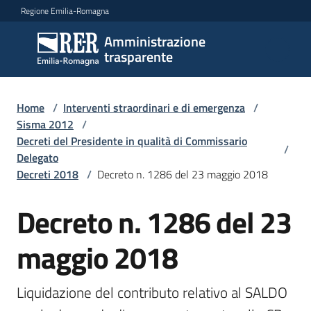
Vai al contenuto
Vai alla navigazione
Vai al footer
Regione Emilia-Romagna
Amministrazione
Amministrazione
trasparente
trasparente
Home
/
Interventi straordinari e di emergenza
/
Sottosezioni
Sisma 2012
/
Decreti del Presidente in qualità di Commissario
/
Delegato
Decreti 2018
/
Decreto n. 1286 del 23 maggio 2018
Accesso
Decreto n. 1286 del 23
maggio 2018
Liquidazione del contributo relativo al SALDO 