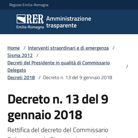
Vai al contenuto
Vai alla navigazione
Vai al footer
Regione Emilia-Romagna
Amministrazione
Amministrazione
trasparente
trasparente
Home
/
Interventi straordinari e di emergenza
/
Sottosezioni
Sisma 2012
/
Decreti del Presidente in qualità di Commissario
/
Delegato
Decreti 2018
/
Decreto n. 13 del 9 gennaio 2018
Accesso
Decreto n. 13 del 9
gennaio 2018
Rettifica del decreto del Commissario 