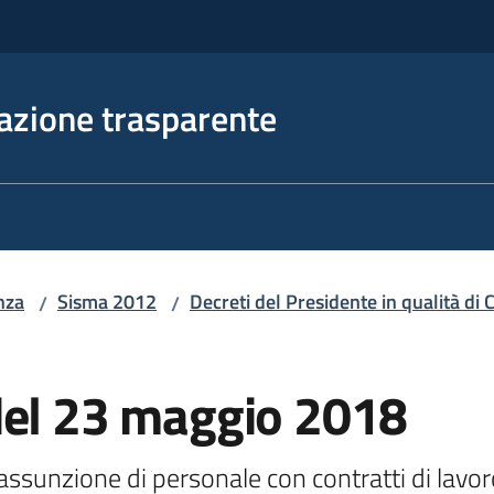
azione trasparente
nza
Sisma 2012
Decreti del Presidente in qualità d
/
/
del 23 maggio 2018
ssunzione di personale con contratti di lavor