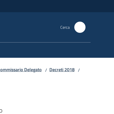
Cerca
i Commissario Delegato
Decreti 2018
/
/
o
