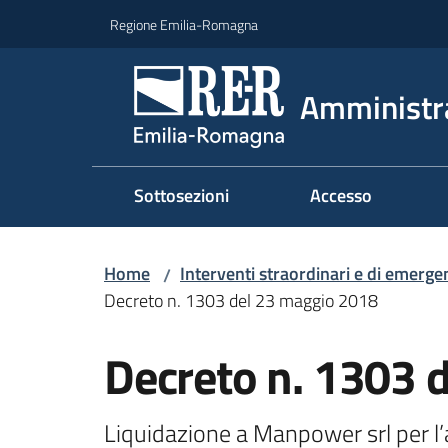
Vai al contenuto
Vai alla navigazione
Vai al footer
Regione Emilia-Romagna
Amministr
Sottosezioni
Accesso
Home
Interventi straordinari e di emerge
/
Decreto n. 1303 del 23 maggio 2018
Decreto n. 1303 
Liquidazione a Manpower srl per l’a