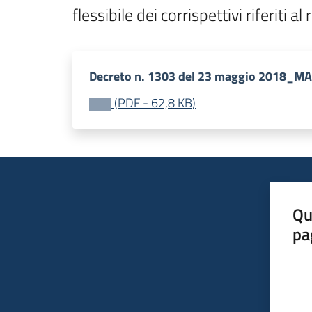
flessibile dei corrispettivi riferit
Decreto n. 1303 del 23 maggio 2018_
(
PDF
-
62,8 KB
)
Qu
pa
Valut