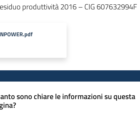
i al residuo produttività 2016 – CIG 607632994F
MANPOWER.pdf
anto sono chiare le informazioni su questa
gina?
a da 1 a 5 stelle