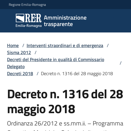
Vai al contenuto
Vai alla navigazione
Vai al footer
Regione Emilia-Romagna
Amministrazione
Amministrazione
trasparente
trasparente
Home
/
Interventi straordinari e di emergenza
/
Sottosezioni
Sisma 2012
/
Decreti del Presidente in qualità di Commissario
/
Delegato
Decreti 2018
/
Decreto n. 1316 del 28 maggio 2018
Accesso
Decreto n. 1316 del 28
maggio 2018
Ordinanza 26/2012 e ss.mm.ii. – Programma 