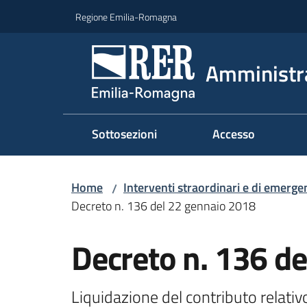
Vai al contenuto
Vai alla navigazione
Vai al footer
Regione Emilia-Romagna
Amministr
Sottosezioni
Accesso
Home
Interventi straordinari e di emerge
/
Decreto n. 136 del 22 gennaio 2018
Decreto n. 136 d
Liquidazione del contributo relati