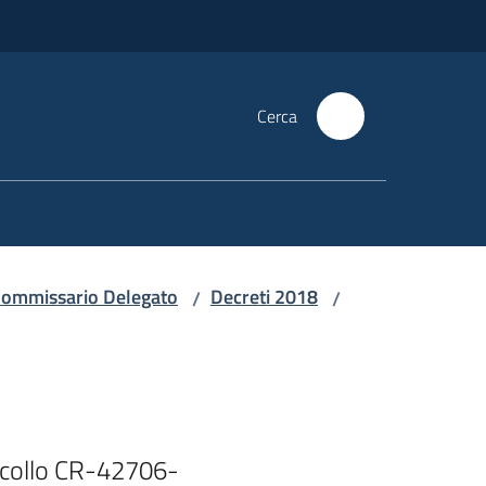
Cerca
i Commissario Delegato
Decreti 2018
/
/
ocollo CR-42706-
