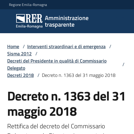
Vai al contenuto
Vai alla navigazione
Vai al footer
Regione Emilia-Romagna
Amministrazione
Amministrazione
trasparente
trasparente
Home
/
Interventi straordinari e di emergenza
/
Sottosezioni
Sisma 2012
/
Decreti del Presidente in qualità di Commissario
/
Delegato
Decreti 2018
/
Decreto n. 1363 del 31 maggio 2018
Accesso
Decreto n. 1363 del 31
maggio 2018
Rettifica del decreto del Commissario 