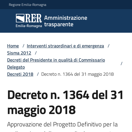
Vai al contenuto
Vai alla navigazione
Vai al footer
Regione Emilia-Romagna
Amministrazione
Amministrazione
trasparente
trasparente
Home
/
Interventi straordinari e di emergenza
/
Sottosezioni
Sisma 2012
/
Decreti del Presidente in qualità di Commissario
/
Delegato
Decreti 2018
/
Decreto n. 1364 del 31 maggio 2018
Accesso
Decreto n. 1364 del 31
maggio 2018
Approvazione del Progetto Definitivo per la 