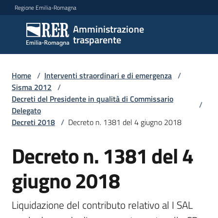
Vai al contenuto
Vai alla navigazione
Vai al footer
Regione Emilia-Romagna
Amministrazione
Amministrazione
trasparente
trasparente
Home
/
Interventi straordinari e di emergenza
/
Sottosezioni
Sisma 2012
/
Decreti del Presidente in qualità di Commissario
/
Delegato
Decreti 2018
/
Decreto n. 1381 del 4 giugno 2018
Accesso
Decreto n. 1381 del 4
giugno 2018
Liquidazione del contributo relativo al I SAL 