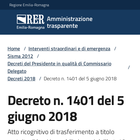
Vai al contenuto
Vai alla navigazione
Vai al footer
Regione Emilia-Romagna
Amministrazione
Amministrazione
trasparente
trasparente
Home
/
Interventi straordinari e di emergenza
/
Sottosezioni
Sisma 2012
/
Decreti del Presidente in qualità di Commissario
/
Delegato
Decreti 2018
/
Decreto n. 1401 del 5 giugno 2018
Accesso
Decreto n. 1401 del 5
giugno 2018
Atto ricognitivo di trasferimento a titolo 