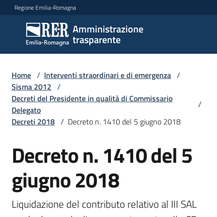
Vai al contenuto
Vai alla navigazione
Vai al footer
Regione Emilia-Romagna
Amministrazione
Amministrazione
trasparente
trasparente
Home
/
Interventi straordinari e di emergenza
/
Sottosezioni
Sisma 2012
/
Decreti del Presidente in qualità di Commissario
/
Delegato
Decreti 2018
/
Decreto n. 1410 del 5 giugno 2018
Accesso
Decreto n. 1410 del 5
giugno 2018
Liquidazione del contributo relativo al III SAL 