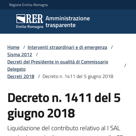
Vai al contenuto
Vai alla navigazione
Vai al footer
Regione Emilia-Romagna
Amministrazione
Amministrazione
trasparente
trasparente
Home
/
Interventi straordinari e di emergenza
/
Sottosezioni
Sisma 2012
/
Decreti del Presidente in qualità di Commissario
/
Delegato
Decreti 2018
/
Decreto n. 1411 del 5 giugno 2018
Accesso
Decreto n. 1411 del 5
giugno 2018
Liquidazione del contributo relativo al I SAL 