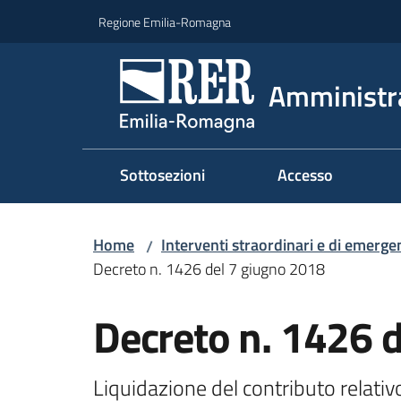
Vai al contenuto
Vai alla navigazione
Vai al footer
Regione Emilia-Romagna
Amministr
Sottosezioni
Accesso
Home
Interventi straordinari e di emerge
/
Decreto n. 1426 del 7 giugno 2018
Decreto n. 1426 
Liquidazione del contributo relat