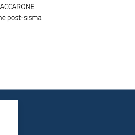
I MACCARONE

ne post-sisma
