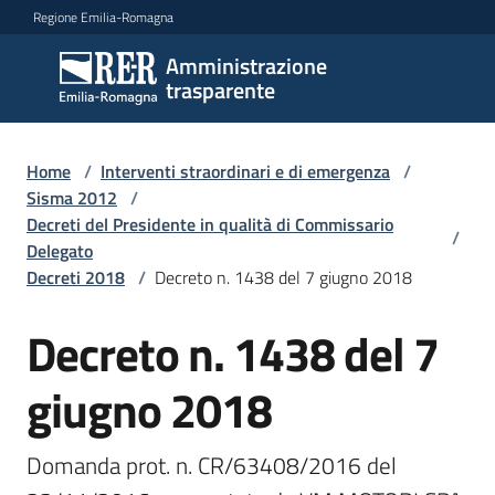
Vai al contenuto
Vai alla navigazione
Vai al footer
Regione Emilia-Romagna
Amministrazione
Amministrazione
trasparente
trasparente
Home
/
Interventi straordinari e di emergenza
/
Sottosezioni
Sisma 2012
/
Decreti del Presidente in qualità di Commissario
/
Delegato
Decreti 2018
/
Decreto n. 1438 del 7 giugno 2018
Accesso
Decreto n. 1438 del 7
giugno 2018
Domanda prot. n. CR/63408/2016 del 