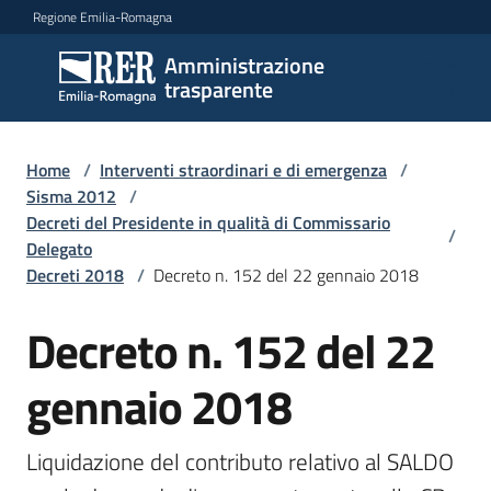
Vai al contenuto
Vai alla navigazione
Vai al footer
Regione Emilia-Romagna
Amministrazione
Amministrazione
trasparente
trasparente
Home
/
Interventi straordinari e di emergenza
/
Sottosezioni
Sisma 2012
/
Decreti del Presidente in qualità di Commissario
/
Delegato
Decreti 2018
/
Decreto n. 152 del 22 gennaio 2018
Accesso
Decreto n. 152 del 22
gennaio 2018
Liquidazione del contributo relativo al SALDO 