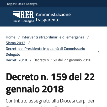
Vai al contenuto
Vai alla navigazione
Vai al footer
Regione Emilia-Romagna
Amministrazione
Amministrazione
trasparente
trasparente
Home
/
Interventi straordinari e di emergenza
/
Sottosezioni
Sisma 2012
/
Decreti del Presidente in qualità di Commissario
/
Delegato
Decreti 2018
/
Decreto n. 159 del 22 gennaio 2018
Accesso
Decreto n. 159 del 22
gennaio 2018
Contributo assegnato alla Diocesi Carpi per 