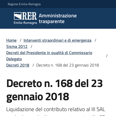
Vai al contenuto
Vai alla navigazione
Vai al footer
Regione Emilia-Romagna
Amministrazione
Amministrazione
trasparente
trasparente
Home
/
Interventi straordinari e di emergenza
/
Sottosezioni
Sisma 2012
/
Decreti del Presidente in qualità di Commissario
/
Delegato
Decreti 2018
/
Decreto n. 168 del 23 gennaio 2018
Accesso
Decreto n. 168 del 23
gennaio 2018
Liquidazione del contributo relativo al III SAL 