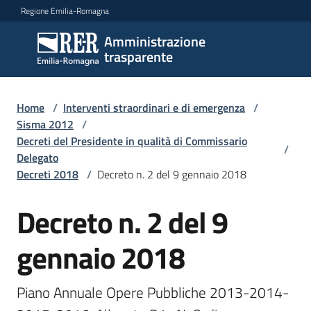
Vai al contenuto
Vai alla navigazione
Vai al footer
Regione Emilia-Romagna
Amministrazione
Amministrazione
trasparente
trasparente
Home
/
Interventi straordinari e di emergenza
/
Sottosezioni
Sisma 2012
/
Decreti del Presidente in qualità di Commissario
/
Delegato
Decreti 2018
/
Decreto n. 2 del 9 gennaio 2018
Accesso
Decreto n. 2 del 9
gennaio 2018
Piano Annuale Opere Pubbliche 2013-2014-