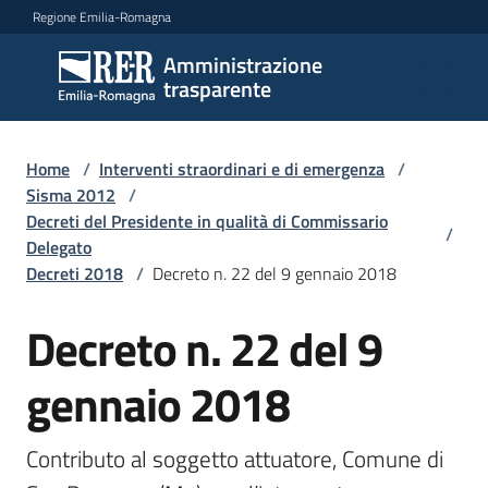
Vai al contenuto
Vai alla navigazione
Vai al footer
Regione Emilia-Romagna
Amministrazione
Amministrazione
trasparente
trasparente
Home
/
Interventi straordinari e di emergenza
/
Sottosezioni
Sisma 2012
/
Decreti del Presidente in qualità di Commissario
/
Delegato
Decreti 2018
/
Decreto n. 22 del 9 gennaio 2018
Accesso
Decreto n. 22 del 9
gennaio 2018
Contributo al soggetto attuatore, Comune di 