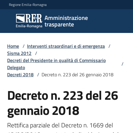
Vai al contenuto
Vai alla navigazione
Vai al footer
Regione Emilia-Romagna
Amministrazione
Amministrazione
trasparente
trasparente
Home
/
Interventi straordinari e di emergenza
/
Sottosezioni
Sisma 2012
/
Decreti del Presidente in qualità di Commissario
/
Delegato
Decreti 2018
/
Decreto n. 223 del 26 gennaio 2018
Accesso
Decreto n. 223 del 26
gennaio 2018
Rettifica parziale del Decreto n. 1669 del 