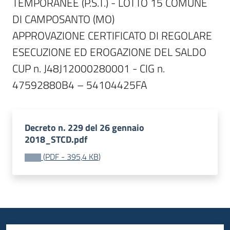
TEMPORANEE (P.S.T.) - LOTTO 15 COMUNE 
DI CAMPOSANTO (MO)

APPROVAZIONE CERTIFICATO DI REGOLARE 
ESECUZIONE ED EROGAZIONE DEL SALDO

CUP n. J48J12000280001 - CIG n. 
47592880B4 – 54104425FA
Decreto n. 229 del 26 gennaio
2018_STCD.pdf
(
PDF
-
395,4 KB
)