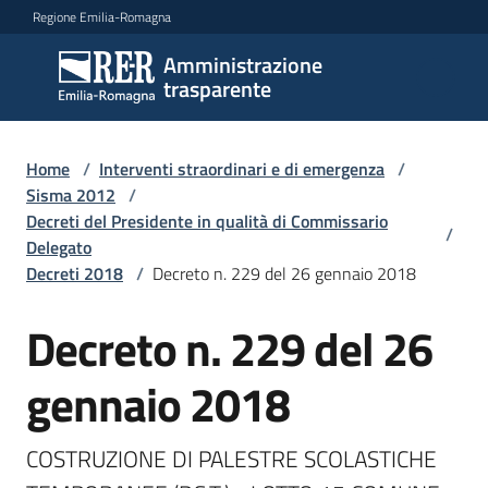
Vai al contenuto
Vai alla navigazione
Vai al footer
Regione Emilia-Romagna
Amministrazione
Amministrazione
trasparente
trasparente
Home
/
Interventi straordinari e di emergenza
/
Sottosezioni
Sisma 2012
/
Decreti del Presidente in qualità di Commissario
/
Delegato
Decreti 2018
/
Decreto n. 229 del 26 gennaio 2018
Accesso
Decreto n. 229 del 26
gennaio 2018
COSTRUZIONE DI PALESTRE SCOLASTICHE 