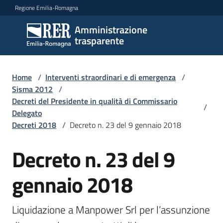
Vai al contenuto
Vai alla navigazione
Vai al footer
Regione Emilia-Romagna
Amministrazione
Amministrazione
trasparente
trasparente
Home
/
Interventi straordinari e di emergenza
/
Sottosezioni
Sisma 2012
/
Decreti del Presidente in qualità di Commissario
/
Delegato
Decreti 2018
/
Decreto n. 23 del 9 gennaio 2018
Accesso
Decreto n. 23 del 9
gennaio 2018
Liquidazione a Manpower Srl per l’assunzione 