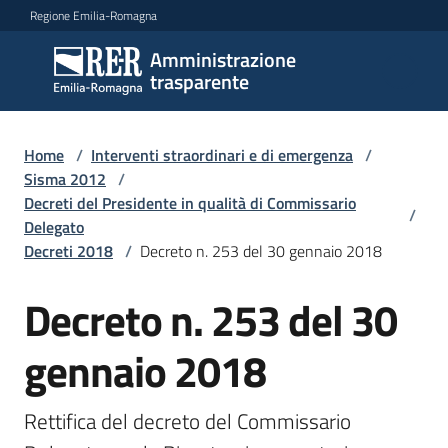
Vai al contenuto
Vai alla navigazione
Vai al footer
Regione Emilia-Romagna
Amministrazione
Amministrazione
trasparente
trasparente
Home
/
Interventi straordinari e di emergenza
/
Sottosezioni
Sisma 2012
/
Decreti del Presidente in qualità di Commissario
/
Delegato
Decreti 2018
/
Decreto n. 253 del 30 gennaio 2018
Accesso
Decreto n. 253 del 30
gennaio 2018
Rettifica del decreto del Commissario 