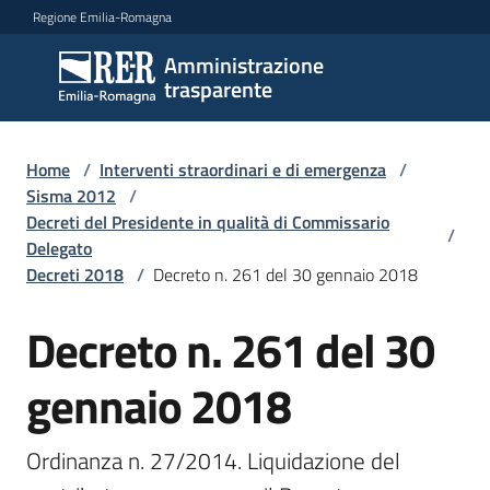
Vai al contenuto
Vai alla navigazione
Vai al footer
Regione Emilia-Romagna
Amministrazione
Amministrazione
trasparente
trasparente
Home
/
Interventi straordinari e di emergenza
/
Sottosezioni
Sisma 2012
/
Decreti del Presidente in qualità di Commissario
/
Delegato
Decreti 2018
/
Decreto n. 261 del 30 gennaio 2018
Accesso
Decreto n. 261 del 30
gennaio 2018
Ordinanza n. 27/2014. Liquidazione del 