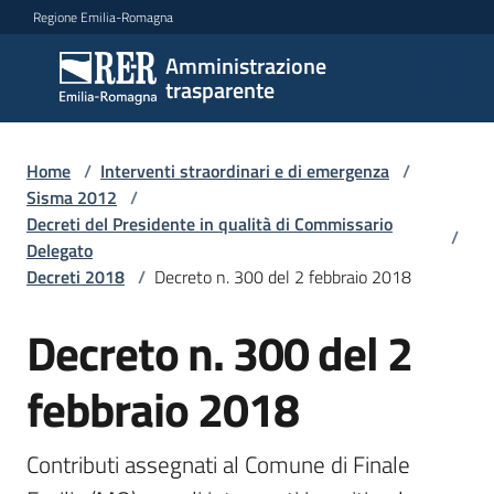
Vai al contenuto
Vai alla navigazione
Vai al footer
Regione Emilia-Romagna
Amministrazione
Amministrazione
trasparente
trasparente
Home
/
Interventi straordinari e di emergenza
/
Sottosezioni
Sisma 2012
/
Decreti del Presidente in qualità di Commissario
/
Delegato
Decreti 2018
/
Decreto n. 300 del 2 febbraio 2018
Accesso
Decreto n. 300 del 2
febbraio 2018
Contributi assegnati al Comune di Finale 