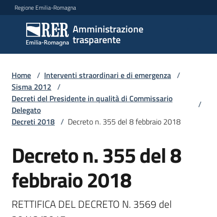
Vai al contenuto
Vai alla navigazione
Vai al footer
Regione Emilia-Romagna
Amministrazione
Amministrazione
trasparente
trasparente
Home
/
Interventi straordinari e di emergenza
/
Sottosezioni
Sisma 2012
/
Decreti del Presidente in qualità di Commissario
/
Delegato
Decreti 2018
/
Decreto n. 355 del 8 febbraio 2018
Accesso
Decreto n. 355 del 8
febbraio 2018
RETTIFICA DEL DECRETO N. 3569 del 