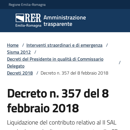
Vai al contenuto
Vai alla navigazione
Vai al footer
Regione Emilia-Romagna
Amministrazione
Amministrazione
trasparente
trasparente
Home
/
Interventi straordinari e di emergenza
/
Sottosezioni
Sisma 2012
/
Decreti del Presidente in qualità di Commissario
/
Delegato
Decreti 2018
/
Decreto n. 357 del 8 febbraio 2018
Accesso
Decreto n. 357 del 8
febbraio 2018
Liquidazione del contributo relativo al II SAL 