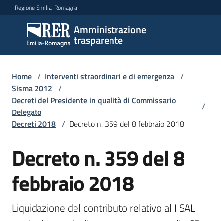
Vai al contenuto
Vai alla navigazione
Vai al footer
Regione Emilia-Romagna
Amministrazione
Amministrazione
trasparente
trasparente
Home
/
Interventi straordinari e di emergenza
/
Sottosezioni
Sisma 2012
/
Decreti del Presidente in qualità di Commissario
/
Delegato
Decreti 2018
/
Decreto n. 359 del 8 febbraio 2018
Accesso
Decreto n. 359 del 8
febbraio 2018
Liquidazione del contributo relativo al I SAL 