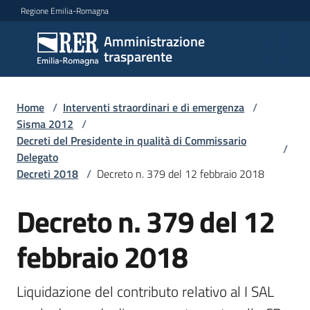
Vai al contenuto
Vai alla navigazione
Vai al footer
Regione Emilia-Romagna
Amministrazione
Amministrazione
trasparente
trasparente
Home
/
Interventi straordinari e di emergenza
/
Sottosezioni
Sisma 2012
/
Decreti del Presidente in qualità di Commissario
/
Delegato
Decreti 2018
/
Decreto n. 379 del 12 febbraio 2018
Accesso
Decreto n. 379 del 12
febbraio 2018
Liquidazione del contributo relativo al I SAL 