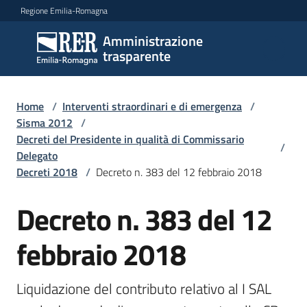
Vai al contenuto
Vai alla navigazione
Vai al footer
Regione Emilia-Romagna
Amministrazione
Amministrazione
trasparente
trasparente
Home
/
Interventi straordinari e di emergenza
/
Sottosezioni
Sisma 2012
/
Decreti del Presidente in qualità di Commissario
/
Delegato
Decreti 2018
/
Decreto n. 383 del 12 febbraio 2018
Accesso
Decreto n. 383 del 12
febbraio 2018
Liquidazione del contributo relativo al I SAL 