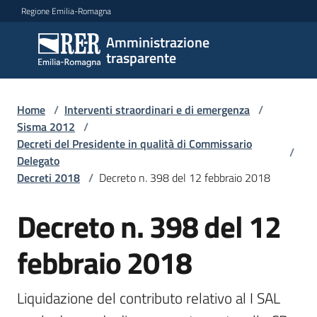
Vai al contenuto
Vai alla navigazione
Vai al footer
Regione Emilia-Romagna
Amministrazione
Amministrazione
trasparente
trasparente
Home
/
Interventi straordinari e di emergenza
/
Sottosezioni
Sisma 2012
/
Decreti del Presidente in qualità di Commissario
/
Delegato
Decreti 2018
/
Decreto n. 398 del 12 febbraio 2018
Accesso
Decreto n. 398 del 12
febbraio 2018
Liquidazione del contributo relativo al I SAL 