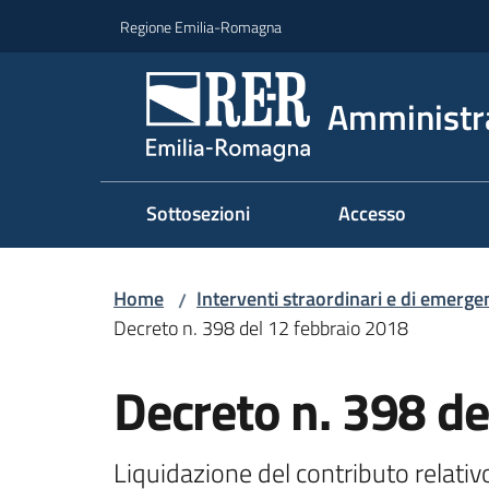
Vai al contenuto
Vai alla navigazione
Vai al footer
Regione Emilia-Romagna
Amministr
Sottosezioni
Accesso
Home
Interventi straordinari e di emerge
/
Decreto n. 398 del 12 febbraio 2018
Decreto n. 398 de
Liquidazione del contributo relati