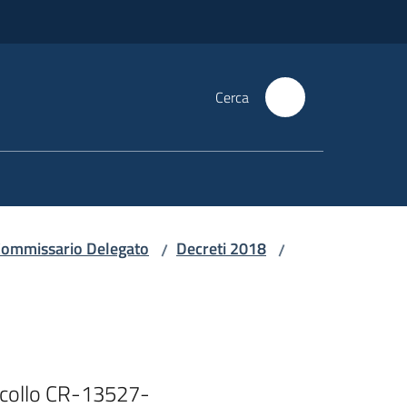
Cerca
i Commissario Delegato
Decreti 2018
/
/
ocollo CR-13527-
