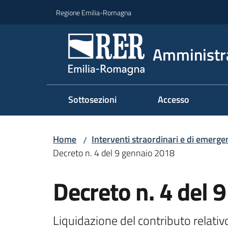
Vai al contenuto
Vai alla navigazione
Vai al footer
Regione Emilia-Romagna
Amministr
Sottosezioni
Accesso
Home
Interventi straordinari e di emerge
/
Decreto n. 4 del 9 gennaio 2018
Decreto n. 4 del 
Liquidazione del contributo relat