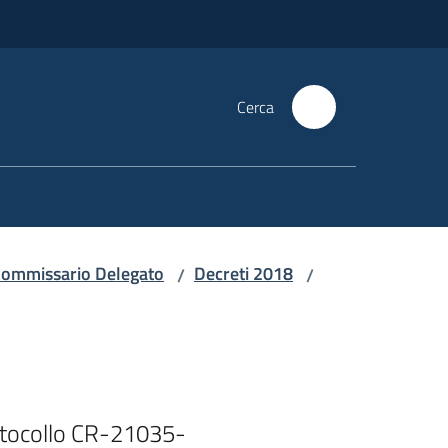
Cerca
i Commissario Delegato
Decreti 2018
/
/
otocollo CR-21035-
