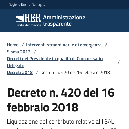
Vai al contenuto
Vai alla navigazione
Vai al footer
Regione Emilia-Romagna
Amministrazione
Amministrazione
trasparente
trasparente
Home
/
Interventi straordinari e di emergenza
/
Sottosezioni
Sisma 2012
/
Decreti del Presidente in qualità di Commissario
/
Delegato
Decreti 2018
/
Decreto n. 420 del 16 febbraio 2018
Accesso
Decreto n. 420 del 16
febbraio 2018
Liquidazione del contributo relativo al I SAL 