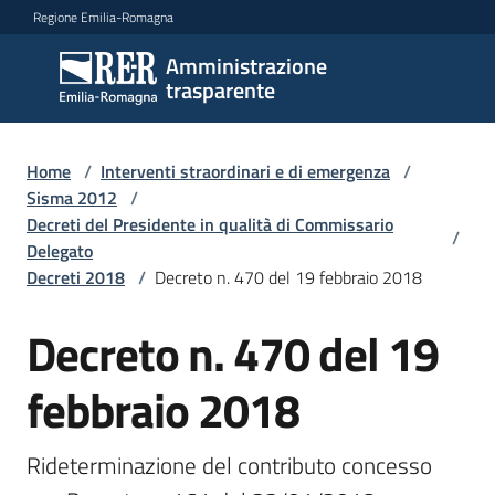
Vai al contenuto
Vai alla navigazione
Vai al footer
Regione Emilia-Romagna
Amministrazione
Amministrazione
trasparente
trasparente
Home
/
Interventi straordinari e di emergenza
/
Sottosezioni
Sisma 2012
/
Decreti del Presidente in qualità di Commissario
/
Delegato
Decreti 2018
/
Decreto n. 470 del 19 febbraio 2018
Accesso
Decreto n. 470 del 19
febbraio 2018
Rideterminazione del contributo concesso 