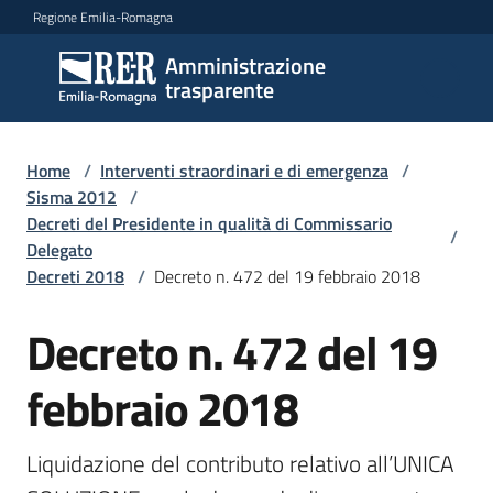
Vai al contenuto
Vai alla navigazione
Vai al footer
Regione Emilia-Romagna
Amministrazione
Amministrazione
trasparente
trasparente
Home
/
Interventi straordinari e di emergenza
/
Sottosezioni
Sisma 2012
/
Decreti del Presidente in qualità di Commissario
/
Delegato
Decreti 2018
/
Decreto n. 472 del 19 febbraio 2018
Accesso
Decreto n. 472 del 19
febbraio 2018
Liquidazione del contributo relativo all’UNICA 